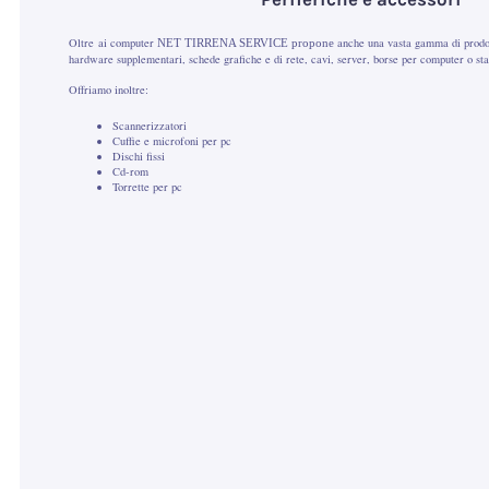
Oltre ai computer
anche una vasta gamma di prodot
NET TIRRENA SERVICE
propone
hardware supplementari, schede grafiche e di rete, cavi, server, borse per computer o sta
Offriamo inoltre:
Scannerizzatori
Cuffie e microfoni per pc
Dischi fissi
Cd-rom
Torrette per pc