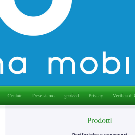
Contatti
Dove siamo
geofeed
Privacy
Verifica di
Prodotti
Periferiche e accessori