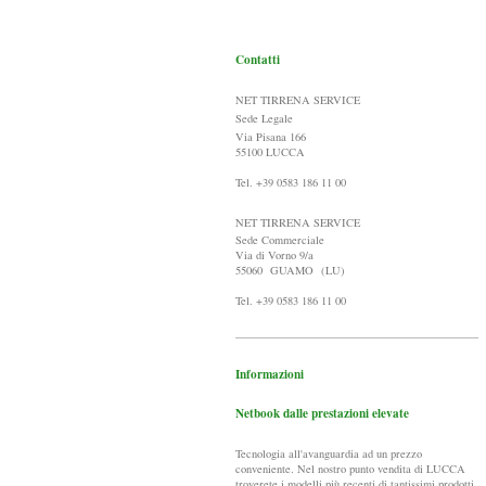
Contatti
NET TIRRENA SERVICE
Sede Legale
Via Pisana 166
55100 LUCCA
Tel. +39 0583 186 11 00
NET TIRRENA SERVICE
Sede Commerciale
Via di Vorno 9/a
55060 GUAMO (LU)
Tel. +39 0583 186 11 00
Informazioni
Netbook dalle prestazioni elevate
Tecnologia all'avanguardia ad un prezzo
conveniente. Nel nostro punto vendita di LUCCA
troverete i modelli più recenti di tantissimi prodotti.