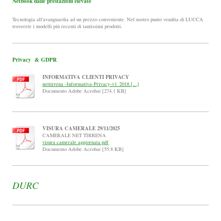
Netbook dalle prestazioni elevate
Tecnologia all'avanguardia ad un prezzo conveniente. Nel nostro punto vendita di LUCCA
troverete i modelli più recenti di tantissimi prodotti.
Privacy & GDPR
INFORMATIVA CLIENTI PRIVACY
nettirrena -Informativa-Privacy-v1_2018.[...]
Documento Adobe Acrobat [274.1 KB]
VISURA CAMERALE 29/11/2025
CAMERALE NET TIRRENA
visura camerale aggiornata.pdf
Documento Adobe Acrobat [55.8 KB]
DURC