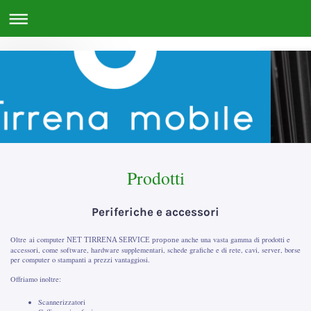
Prodotti
Periferiche e accessori
Oltre ai computer
anche una vasta gamma di prodotti e
NET TIRRENA SERVICE
propone
accessori, come software, hardware supplementari, schede grafiche e di rete, cavi, server, borse
per computer o stampanti a prezzi vantaggiosi.
Offriamo inoltre:
Scannerizzatori