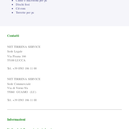
Cuffie e microfoni per pc
Dischi fissi
Cd-rom
Torrette per pc
Contatti
NET TIRRENA SERVICE
Sede Legale
Via Pisana 166
55100 LUCCA
Tel. +39 0583 186 11 00
NET TIRRENA SERVICE
Sede Commerciale
Via di Vorno 9/a
55060 GUAMO (LU)
Tel. +39 0583 186 11 00
Informazioni